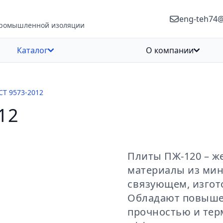
eng-teh74
промышленной изоляции
Каталог
О компании
СТ 9573-2012
12
Плиты ПЖ-120 – ж
материалы из мин
связующем, изгот
Обладают повыше
прочностью и тер