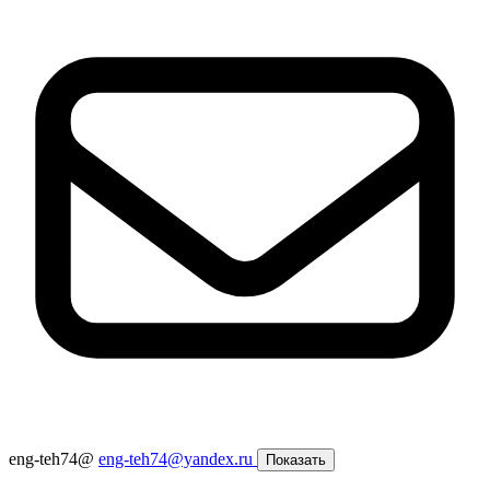
eng-teh74@
eng-teh74@yandex.ru
Показать