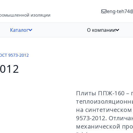
eng-teh74
промышленной изоляции
Каталог
О компании
ОСТ 9573-2012
2012
Плиты ППЖ-160 – 
теплоизоляционн
на синтетическом
9573-2012. Отлич
механической про