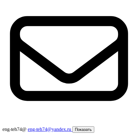
eng-teh74@
eng-teh74@yandex.ru
Показать