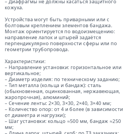
– Диафрагмы не должны касаться защитного
кожуха.
Устройства могут быть приварными или с
болтовым креплением элементов бандажа.
Монтаж ориентируется по водоизмещению:
направление лапок и штырей задаётся
перпендикулярно поверхности сферы или по
геометрии трубопровода.
Характеристики:
– Направление установки: горизонтальное или
вертикальное;
– Диаметр изделия: по техническому заданию;
– Тип металла (кольца и бандаж): сталь
(обыкновенная, оцинкованная, нержавеющая,
жаропрочная), алюминий;
– Сечение ленты: 2×30, 3×30, 2×40, 3×40 мм;
– Количество опор: от 4 и более (в зависимости
от диаметра и нагрузки);
– Шаг установки: кольцо ≈500 мм, бандаж ≈250
мм;
– Длина лапок, штырей, скоб: по ТЗ заказчика;