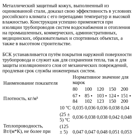
Металлический защитный кожух, выполненный из
оцинкованной стали, доказал свою эффективность в условиях
российского климата с его перепадами температур и высокой
влажностью. Конструкция успешно применяется при
изоляции трубопроводов систем водоснабжения и отопления
на промышленных, коммерческих, административных,
медицинских, образовательных и спортивных объектах, а
также в высотном строительстве.
БСК устанавливается путём покрытия наружной поверхности
трубопровода и служит как для сохранения тепла, так и для
защиты изоляционного слоя от механических повреждений,
продлевая срок службы инженерных систем.
Нормативное значение для
марок
Наименование показателя
80
100
120
150
200
67 •
85 •
103 •
124 •
151 •
Плотность, кг/м³
84
102
123
150
200
10 °С
0,035
0,036
0,036
0,038
0,04
(25 ±
0,036
0,038
0,038
0,042
0,048
5) °С
Теплопроводность,
(125
Вт/(м*К), не более при
± 5)
0,047
0,047
0,048
0,051
0,053