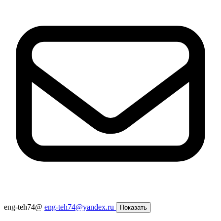
eng-teh74@
eng-teh74@yandex.ru
Показать