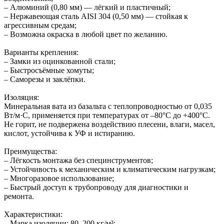
– Алюминий (0,80 мм) — лёгкий и пластичный;
– Нержавеющая сталь AISI 304 (0,50 мм) — стойкая к
агрессивным средам;
– Возможна окраска в любой цвет по желанию.
Варианты крепления:
– Замки из оцинкованной стали;
– Быстросъёмные хомуты;
– Саморезы и заклёпки.
Изоляция:
Минеральная вата из базальта с теплопроводностью от 0,035
Вт/м·С, применяется при температурах от –80°C до +400°C.
Не горит, не подвержена воздействию плесени, влаги, масел,
кислот, устойчива к УФ и истиранию.
Преимущества:
– Лёгкость монтажа без специнструментов;
– Устойчивость к механическим и климатическим нагрузкам;
– Многоразовое использование;
– Быстрый доступ к трубопроводу для диагностики и
ремонта.
Характеристики:
– Марка изоляции: 80–200 кг/м³;