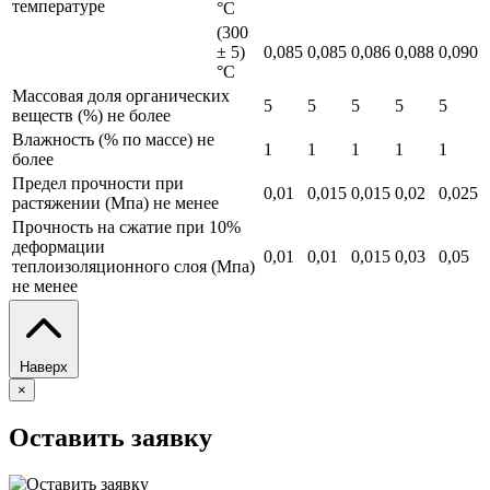
температуре
°С
(300
± 5)
0,085
0,085
0,086
0,088
0,090
°С
Массовая доля органических
5
5
5
5
5
веществ (%) не более
Влажность (% по массе) не
1
1
1
1
1
более
Предел прочности при
0,01
0,015
0,015
0,02
0,025
растяжении (Мпа) не менее
Прочность на сжатие при 10%
деформации
0,01
0,01
0,015
0,03
0,05
теплоизоляционного слоя (Мпа)
не менее
Наверх
×
Оставить заявку