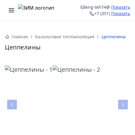
eng-teh74@
Показать
Открыть меню
+7 (351)
Показать
ыть меню
Главная
Базальтовая теплоизоляция
Цеппелины
Цеппелины
Назад
Впе